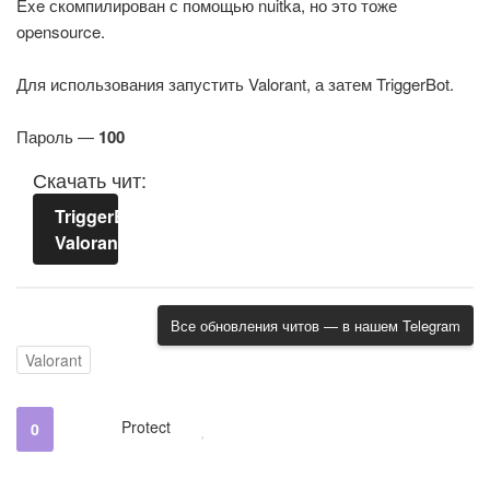
Exe скомпилирован с помощью nuitka, но это тоже
opensource.
Для использования запустить Valorant, а затем TriggerBot.
Пароль —
100
Скачать чит:
TriggerBot-
Valorant.rar
Все обновления читов — в нашем Telegram
Valorant
Protect
0