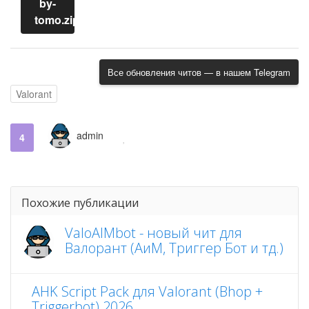
by-
tomo.zip
Все обновления читов — в нашем Telegram
Valorant
admin
4
Похожие публикации
ValoAIMbot - новый чит для
Валорант (АиМ, Триггер Бот и тд.)
AHK Script Pack для Valorant (Bhop +
Triggerbot) 2026