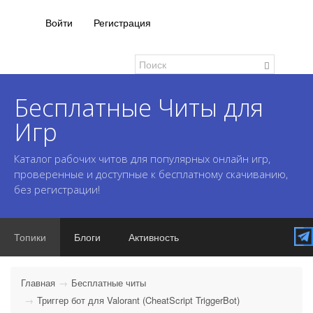
Войти
Регистрация
Бесплатные Читы для
Игр
Каталог рабочих читов для популярных онлайн игр,
проверенные и доступные к бесплатному скачиванию,
без регистрации!
Топики
Блоги
Активность
Главная
Бесплатные читы
Триггер бот для Valorant (CheatScript TriggerBot)