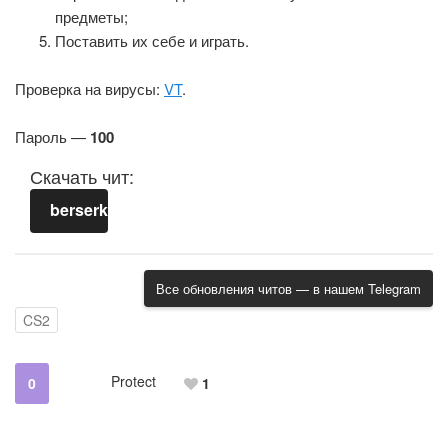
предметы;
Поставить их себе и играть.
Проверка на вирусы:
VT
.
Пароль —
100
Скачать чит:
berserkv2.rar
Все обновления читов — в нашем Telegram
CS2
Protect
0
1