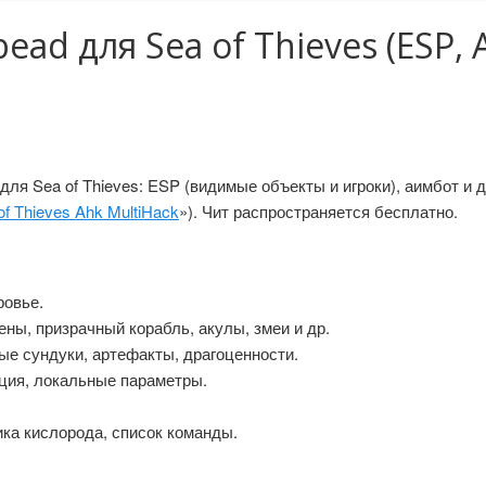
ad для Sea of Thieves (ESP, 
я Sea of Thieves: ESP (видимые объекты и игроки), аимбот и д
of Thieves Ahk MultiHack
»). Чит распространяется бесплатно.
ровье.
ены, призрачный корабль, акулы, змеи и др.
вые сундуки, артефакты, драгоценности.
нция, локальные параметры.
ика кислорода, список команды.