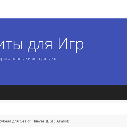
иты для Игр
 проверенные и доступные к
ybead для Sea of Thieves (ESP, Aimbot)