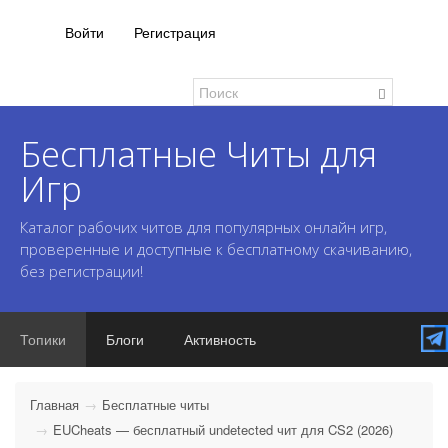
Войти
Регистрация
Бесплатные Читы для
Игр
Каталог рабочих читов для популярных онлайн игр,
проверенные и доступные к бесплатному скачиванию,
без регистрации!
Топики
Блоги
Активность
Главная
Бесплатные читы
EUCheats — бесплатный undetected чит для CS2 (2026)