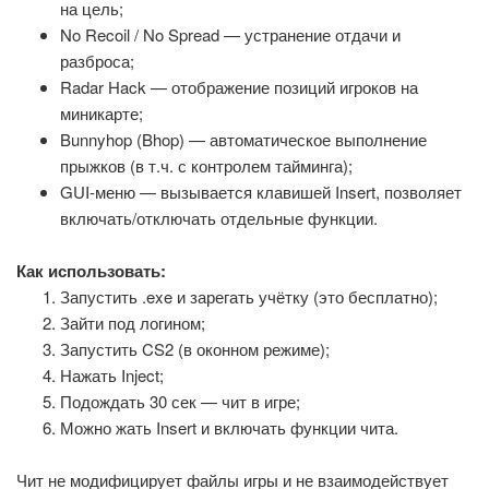
на цель;
No Recoil / No Spread — устранение отдачи и
разброса;
Radar Hack — отображение позиций игроков на
миникарте;
Bunnyhop (Bhop) — автоматическое выполнение
прыжков (в т.ч. с контролем тайминга);
GUI-меню — вызывается клавишей Insert, позволяет
включать/отключать отдельные функции.
Как использовать:
Запустить .exe и зарегать учётку (это бесплатно);
Зайти под логином;
Запустить CS2 (в оконном режиме);
Нажать Inject;
Подождать 30 сек — чит в игре;
Можно жать Insert и включать функции чита.
Чит не модифицирует файлы игры и не взаимодействует