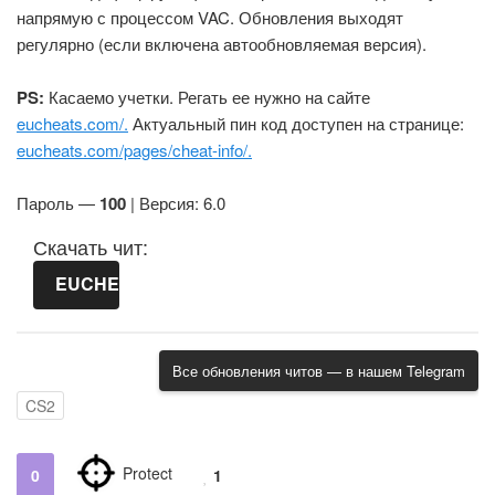
напрямую с процессом VAC. Обновления выходят
регулярно (если включена автообновляемая версия).
PS:
Касаемо учетки. Регать ее нужно на сайте
eucheats.com/.
Актуальный пин код доступен на странице:
eucheats.com/pages/cheat-info/.
Пароль —
100
| Версия: 6.0
Скачать чит:
EUCHEATS_V6.0.0.rar
Все обновления читов — в нашем Telegram
CS2
Protect
0
1