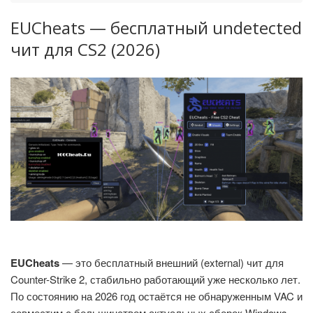
EUCheats — бесплатный undetected
чит для CS2 (2026)
EUCheats
— это бесплатный внешний (external) чит для
Counter-Strike 2, стабильно работающий уже несколько лет.
По состоянию на 2026 год остаётся не обнаруженным VAC и
совместим с большинством актуальных сборок Windows.