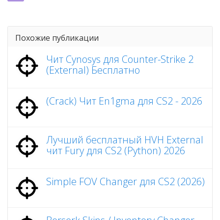
Похожие публикации
Чит Cynosys для Counter-Strike 2
(External) Бесплатно
(Crack) Чит En1gma для CS2 - 2026
Лучший бесплатный HVH External
чит Fury для CS2 (Python) 2026
Simple FOV Changer для CS2 (2026)