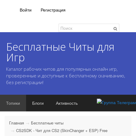
Войти
Регистрация
Бесплатные Читы для
Игр
Каталог рабочих читов для популярных онлайн игр,
проверенные и доступные к бесплатному скачиванию,
без регистрации!
Топики
Блоги
Активность
Главная
Бесплатные читы
CS2SDK - Чит для CS2 (SkinChanger + ESP) Free