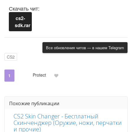
Скачать чит:
cs2-
sdk.rar
Все обновления читов — в нашем Telegram
CS2
Protect
1
Похожие публикации
CS2 Skin Changer - Бесплатный
Скинченджер (Оружие, ножи, перчатки
и прочие)