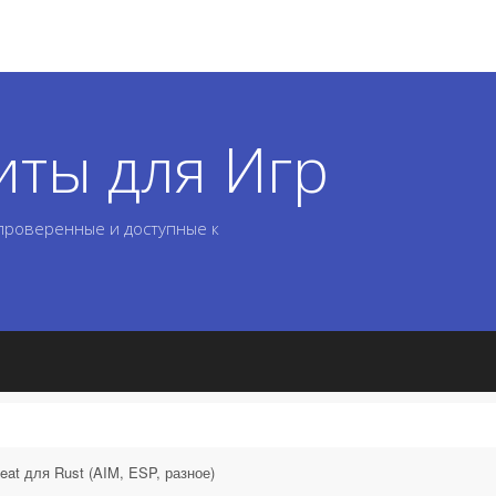
иты для Игр
 проверенные и доступные к
at для Rust (AIM, ESP, разное)