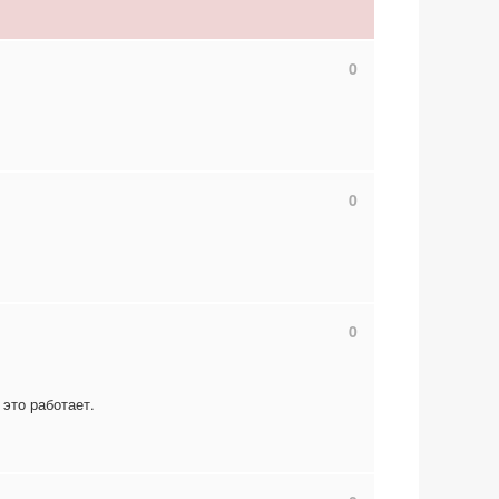
0
0
0
это работает.