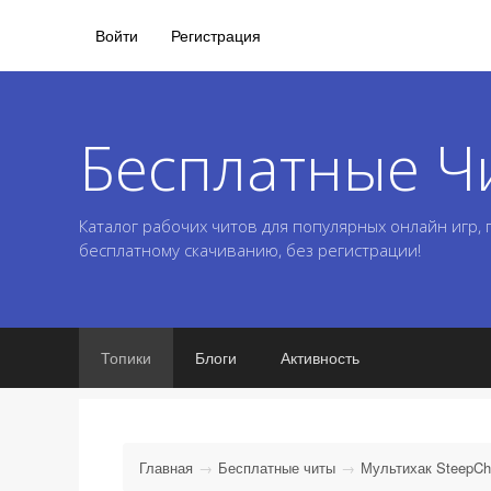
Войти
Регистрация
Бесплатные Ч
Каталог рабочих читов для популярных онлайн игр,
бесплатному скачиванию, без регистрации!
Топики
Блоги
Активность
Главная
Бесплатные читы
Мультихак SteepChe