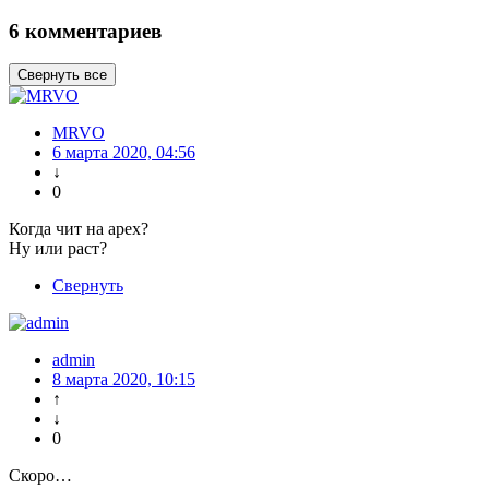
6 комментариев
Свернуть все
MRVO
6 марта 2020, 04:56
↓
0
Когда чит на apex?
Ну или раст?
Свернуть
admin
8 марта 2020, 10:15
↑
↓
0
Скоро…