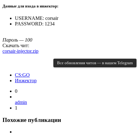
Данные для входа в инжектор:
USERNAME: corsair
PASSWORD: 1234
Пароль — 100
Скачать чит:
corsair-injector.zip
Все обновления читов — в нашем Telegram
CS:GO
Инжектор
0
admin
1
Похожие публикации