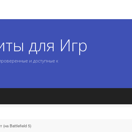
иты для Игр
 проверенные и доступные к
(на Battlefield 5)