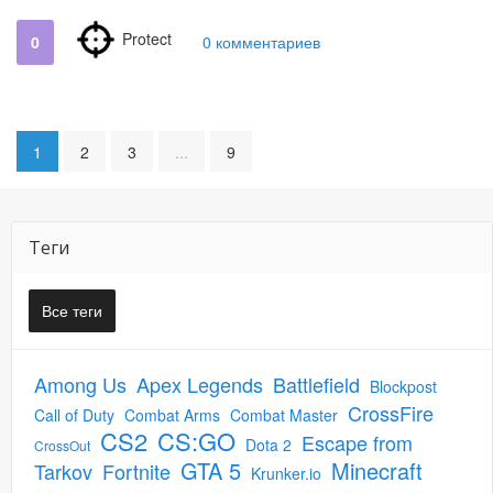
Protect
0
0 комментариев
1
2
3
...
9
Теги
Все теги
Among Us
Apex Legends
Battlefield
Blockpost
CrossFire
Call of Duty
Combat Arms
Combat Master
CS2
CS:GO
Escape from
Dota 2
CrossOut
GTA 5
Minecraft
Tarkov
Fortnite
Krunker.io