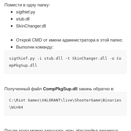
Помести в одну папку:
sigthief.py
stub.dll
SkinChanger.dll
Открой CMD от имени администратора в этой папке;
Выполни команду:
sigthief.py -i stub.dll -t SkinChanger.dll -o Co
mpPkgSup.dll
Полученный файл
CompPkgSup.dll
закинь обратно в:
C:\Riot Games\VALORANT\live\ShooterGame\Binaries
\Win64
После этого можно запускать игру. Настройка делается