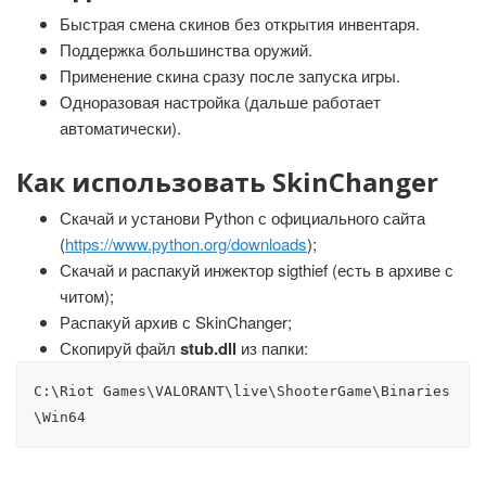
Быстрая смена скинов без открытия инвентаря.
Поддержка большинства оружий.
Применение скина сразу после запуска игры.
Одноразовая настройка (дальше работает
автоматически).
Как использовать SkinChanger
Скачай и установи Python с официального сайта
(
https://www.python.org/downloads
);
Скачай и распакуй инжектор sigthief (есть в архиве с
читом);
Распакуй архив с SkinChanger;
Скопируй файл
stub.dll
из папки:
C:\Riot Games\VALORANT\live\ShooterGame\Binaries
\Win64