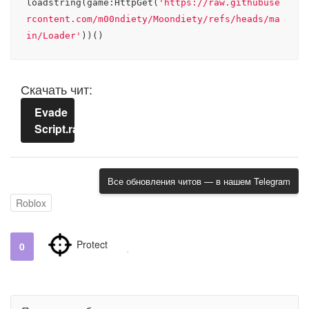
loadstring(game:HttpGet(
'https://raw.githubuse
rcontent.com/m00ndiety/Moondiety/refs/heads/ma
in/Loader'
))()
Скачать чит:
Evade
Script.rar
Все обновления читов — в нашем Telegram
Roblox
Protect
0