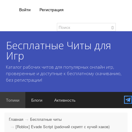
Войти
Регистрация
Бесплатные Читы для
Игр
Каталог рабочих читов для популярных онлайн игр,
проверенные и доступные к бесплатному скачиванию,
без регистрации!
Топики
Блоги
Активность
Главная
Бесплатные читы
[Roblox] Evade Script (рабочий скрипт с кучей хаков)