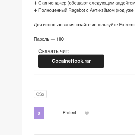
➕ Скинченджер (обещают следующим апдейтом
➕ Полноценный Ragebot с Анти-эймом (код уже
Для использования юзайте используйте Extreme 
Пароль —
100
Скачать чит:
CocaineHook.rar
CS2
Protect
0