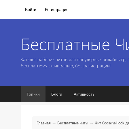
Войти
Регистрация
Бесплатные Ч
Каталог рабочих читов для популярных онлайн игр,
бесплатному скачиванию, без регистрации!
Топики
Блоги
Активность
Главная
Бесплатные читы
Чит CocaineHook для