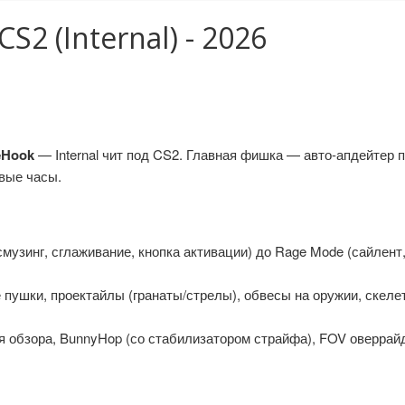
S2 (Internal) - 2026
eHook
— Internal чит под CS2. Главная фишка — авто-апдейтер 
рвые часы.
смузинг, сглаживание, кнопка активации) до Rage Mode (сайлент
ушки, проектайлы (гранаты/стрелы), обвесы на оружии, скелет, 
 обзора, BunnyHop (со стабилизатором страйфа), FOV оверрайд