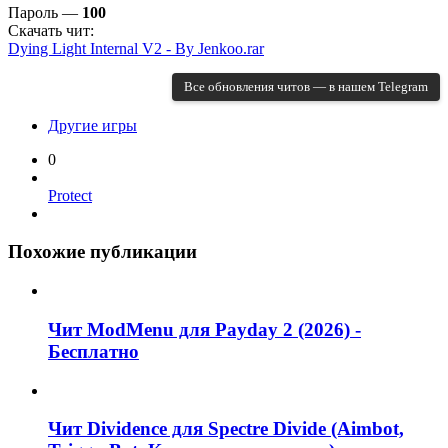
Пароль —
100
Скачать чит:
Dying Light Internal V2 - By Jenkoo.rar
Все обновления читов — в нашем Telegram
Другие игры
0
Protect
Похожие публикации
Чит ModMenu для Payday 2 (2026) -
Бесплатно
Чит Dividence для Spectre Divide (Aimbot,