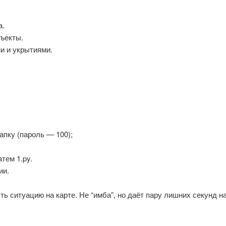
а.
бъекты.
и и укрытиями.
апку (пароль — 100);
атем 1.py.
ии.
ь ситуацию на карте. Не “имба”, но даёт пару лишних секунд н