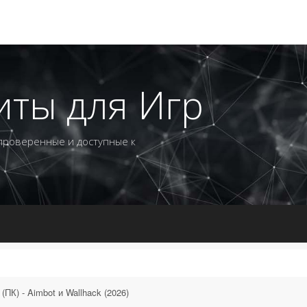
иты для Игр
 проверенные и доступные к
 (ПК) - Aimbot и Wallhack (2026)