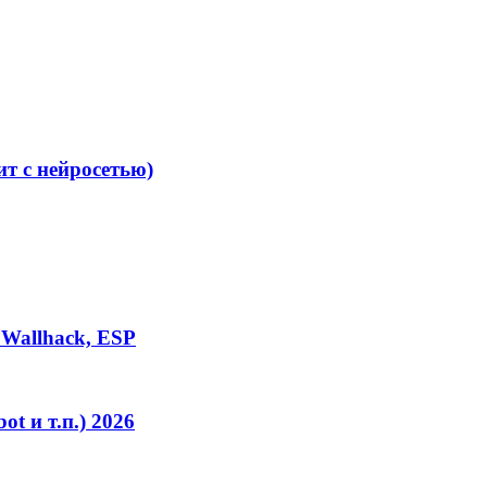
т с нейросетью)
, Wallhack, ESP
ot и т.п.) 2026