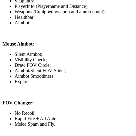
Snaplines;
PlayerInfo (Playername and Distance);
Weapons (Equipped weapon and ammo count);
Healthbar;
Aimbot.
Mouse Aimbot:
Silent Aimbot;
Visibility Check;
Draw FOV Circle;
Aimbot/Silent FOV Slider;
Aimbot Smoothness;
Exploits.
FOV Changer:
No Recoil;
Rapid Fire + All Auto;
Melee Spam and Fly.