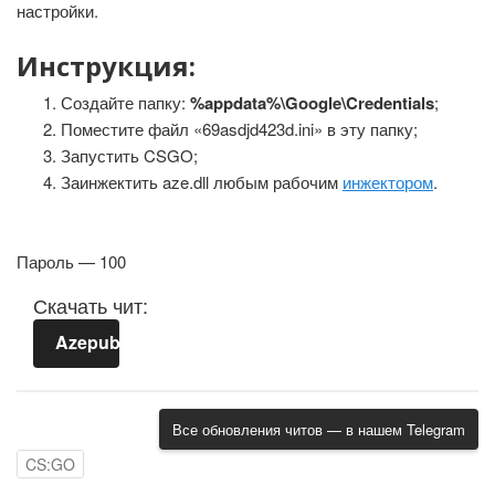
настройки.
Инструкция:
Создайте папку:
%appdata%\Google\Credentials
;
Поместите файл «69asdjd423d.ini» в эту папку;
Запустить CSGO;
Заинжектить aze.dll любым рабочим
инжектором
.
Пароль — 100
Скачать чит:
Azepub.zip
Все обновления читов — в нашем Telegram
CS:GO