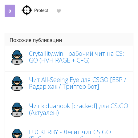
Protect
0
Похожие публикации
Crytallity.win - рабочий чит на CS:
GO (HVH RAGE + CFG)
Чит All-Seeing Eye для CSGO [ESP /
Радар хак / Триггер бот]
Чит kiduahook [cracked] для CS:GO
(Актуален)
LUCKERBY - Легит чит CS:GO