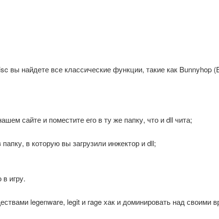
 вы найдете все классические функции, такие как Bunnyhop (Bhop
шем сайте и поместите его в ту же папку, что и dll чита;
 папку, в которую вы загрузили инжектор и dll;
 в игру.
твами legenware, legit и rage хак и доминировать над своими в