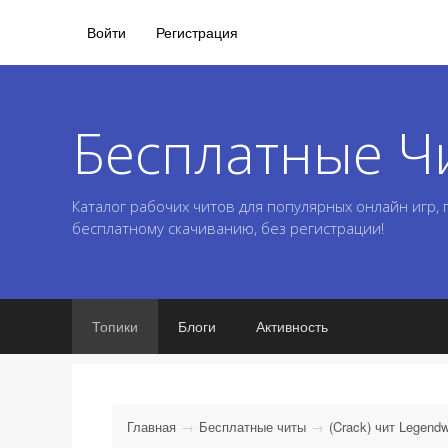
Войти
Регистрация
Бесплатные Ч
Каталог рабочих читов для популярных онлайн игр,
бесплатному скачиванию, без регистрации!
Топики
Блоги
Активность
Главная
Бесплатные читы
(Crack) чит Legend