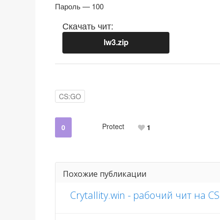
Пароль — 100
Скачать чит:
lw3.zip
CS:GO
Protect
0
1
Похожие публикации
Crytallity.win - рабочий чит на 