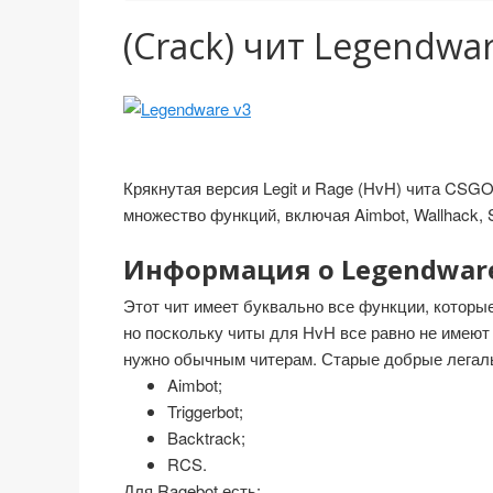
(Crack) чит Legendwa
Крякнутая версия Legit и Rage (HvH) чита CSG
множество функций, включая Aimbot, Wallhack, S
Информация о Legendware
Этот чит имеет буквально все функции, которые
но поскольку читы для HvH все равно не имеют
нужно обычным читерам. Старые добрые легаль
Aimbot;
Triggerbot;
Backtrack;
RCS.
Для Ragebot есть: