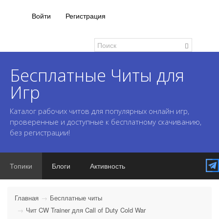
Войти
Регистрация
Бесплатные Читы для
Игр
Каталог рабочих читов для популярных онлайн игр,
проверенные и доступные к бесплатному скачиванию,
без регистрации!
Топики
Блоги
Активность
Главная
Бесплатные читы
Чит CW Trainer для Call of Duty Cold War