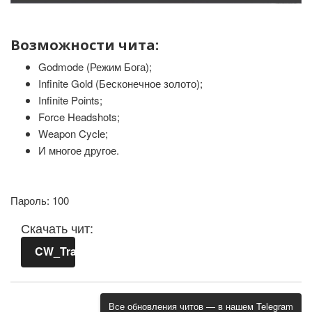
Возможности чита:
Godmode (Режим Бога);
Infinite Gold (Бесконечное золото);
Infinite Points;
Force Headshots;
Weapon Cycle;
И многое другое.
Пароль: 100
Скачать чит:
CW_Trainer.zip
Все обновления читов — в нашем Telegram