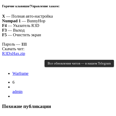
Горячие клавиши/Управление хаком:
X
— Полная авто-настройка
Numpad 1
— BunnyHop
F4
— Указатель R3D
F3
— Выход
F5
— Очистить экран
Пароль —
111
Скачать чит:
R3DxHax.zip
Все обновления читов — в нашем Telegram
Warframe
6
admin
Похожие публикации