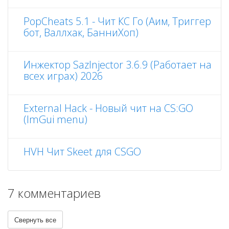
PopCheats 5.1 - Чит КС Го (Аим, Триггер
бот, Валлхак, БанниХоп)
Инжектор SazInjector 3.6.9 (Работает на
всех играх) 2026
External Hack - Новый чит на CS:GO
(ImGui menu)
HVH Чит Skeet для CSGO
7 комментариев
Свернуть все