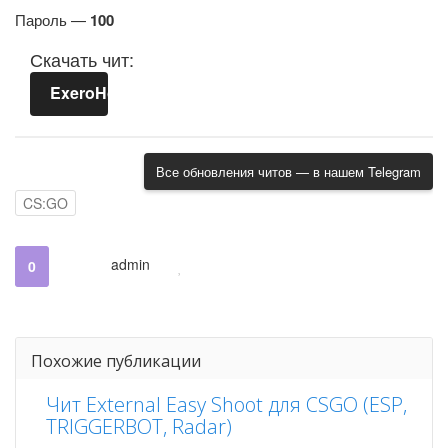
Пароль —
100
Скачать чит:
ExeroHook.zip
Все обновления читов — в нашем Telegram
CS:GO
admin
0
Похожие публикации
Чит External Easy Shoot для CSGO (ESP,
TRIGGERBOT, Radar)