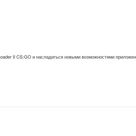
;
Loader II CS:GO и насладиться новыми возможностями приложен