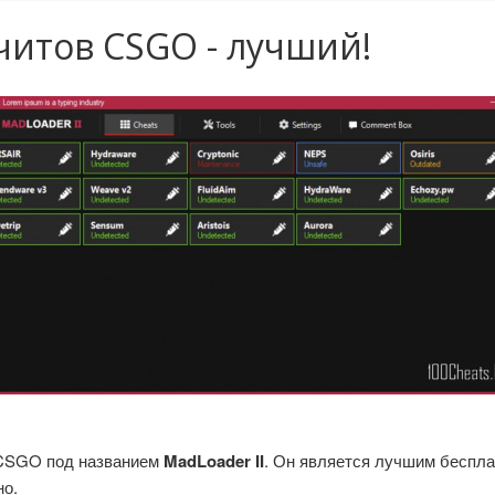
читов CSGO - лучший!
 CSGO под названием
MadLoader II
. Он является лучшим беспла
но.