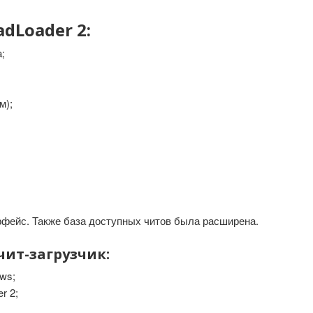
dLoader 2:
;
м);
фейс. Также база доступных читов была расширена.
чит-загрузчик:
ws;
r 2;