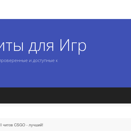
иты для Игр
 проверенные и доступные к
II читов CSGO - лучший!