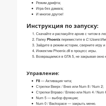
Режим дрифта;
Игра без дамага;
И многое другое!
Инструкция по запуску:
Скачайте и распакуйте архив с читом в л
Папку
Phoenix
переместите в
C:\Users\И
Зайдите в режим истории, сверните игру и
Инжектим Phoenix.dll в процесс игры.
Возвращаемся в GTA 5, не закрывая окно 
Управление:
F8
— Активация чита;
Стрелки Вверх / Вниз или Num 8 / Num 2;
Стрелки Вправо / Влево или Num 4 / Num 
Num 5 — выбор функции;
Num 0 / Backspace — закрыть меню.