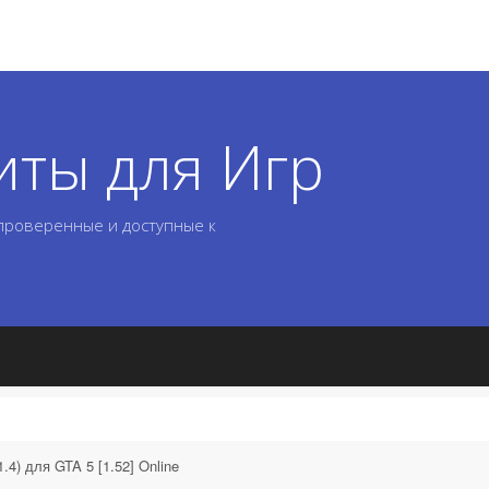
иты для Игр
 проверенные и доступные к
.4) для GTA 5 [1.52] Online