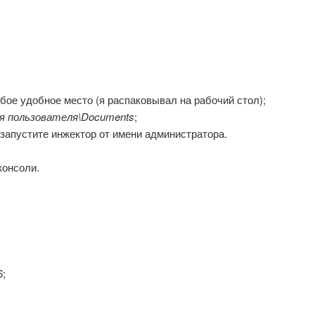
юбое удобное место (я распаковывал на рабочий стол);
мя пользователя\Documents
;
 запустите инжектор от имени администратора.
консоли.
6;