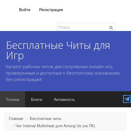
Войти
Регистрация
Бесплатные Читы для
Игр
Каталог рабочих читов для популярных онлайн игр,
проверенные и доступные к бесплатному скачиванию,
без регистрации!
Топики
Блоги
Активность
Главная
Бесплатные читы
Чит Internal Multicheat для Among Us (на ПК)