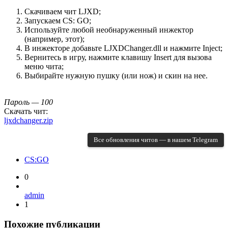
Скачиваем чит LJXD;
Запускаем CS: GO;
Используйте любой необнаруженный инжектор
(например, этот);
В инжекторе добавьте LJXDChanger.dll и нажмите Inject;
Вернитесь в игру, нажмите клавишу Insert для вызова
меню чита;
Выбирайте нужную пушку (или нож) и скин на нее.
Пароль — 100
Скачать чит:
ljxdchanger.zip
Все обновления читов — в нашем Telegram
CS:GO
0
admin
1
Похожие публикации