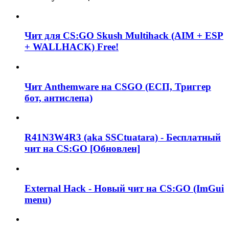
Чит для CS:GO Skush Multihack (AIM + ESP
+ WALLHACK) Free!
Чит Anthemware на CSGO (ЕСП, Триггер
бот, антислепа)
R41N3W4R3 (aka SSCtuatara) - Бесплатный
чит на CS:GO [Обновлен]
External Hack - Новый чит на CS:GO (ImGui
menu)