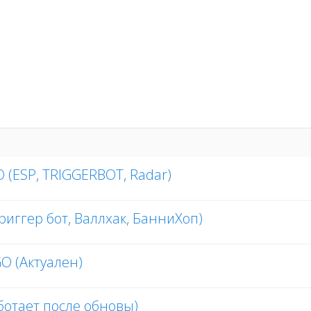
O (ESP, TRIGGERBOT, Radar)
Триггер бот, Валлхак, БанниХоп)
GO (Актуален)
ботает после обновы)