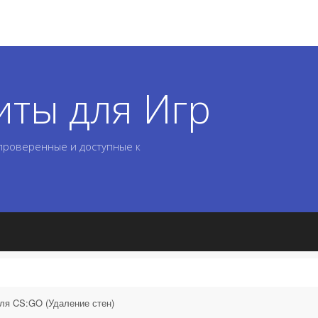
иты для Игр
 проверенные и доступные к
ля CS:GO (Удаление стен)