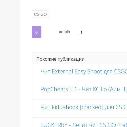
CS:GO
admin
0
1
Похожие публикации
Чит External Easy Shoot для CSG
PopCheats 5.1 - Чит КС Го (Аим, 
Чит kiduahook [cracked] для CS:
LUCKERBY - Легит чит CS:GO (Ра