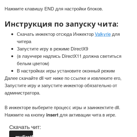
Нажмите клавишу END для настройки блоков.
Инструкция по запуску чита:
Скачать инжектор отсюда Инжектор
Valkyrie
для
читера
Запустите игру в режиме DirectX9
(в лаунчере надпись DirectX11 должна светиться
белым цветом)
В настройках игры установите оконный режим
Далее скачайте dll чит ниже по ссылке и извлеките его,
Запустите игру и запустите инжектор обязательно от
администратора.
В инжекторе выберите процесс игры и заинжектите dll.
Нажмите на кнопку
insert
для активации чита в игре.
Скачать чит:
myfirstf.zip