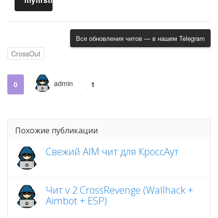
Все обновления читов — в нашем Telegram
CrossOut
admin
0
1
Похожие публикации
Свежий AIM чит для КроссАут
Чит v.2 CrossRevenge (Wallhack +
Aimbot + ESP)