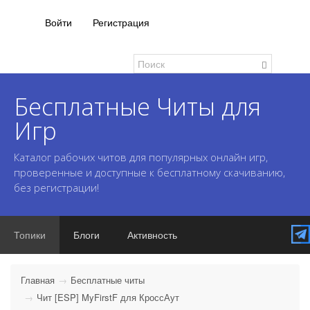
Войти
Регистрация
Бесплатные Читы для
Игр
Каталог рабочих читов для популярных онлайн игр,
проверенные и доступные к бесплатному скачиванию,
без регистрации!
Топики
Блоги
Активность
Главная
Бесплатные читы
Чит [ESP] MyFirstF для КроссАут